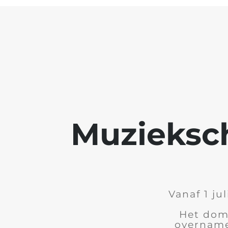
Muzieksch
Vanaf 1 ju
Het dome
overname