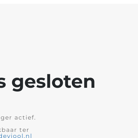
s gesloten
ger actief.
kbaar ter
eviool.nl